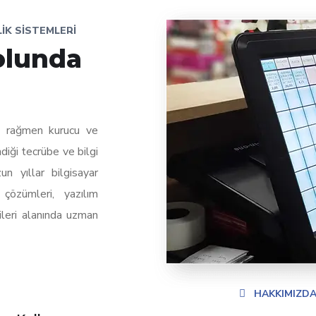
NLIK SISTEMLERI
olunda
na rağmen kurucu ve
diği tecrübe ve bilgi
un yıllar bilgisayar
çözümleri, yazılım
ileri alanında uzman
HAKKIMIZDA