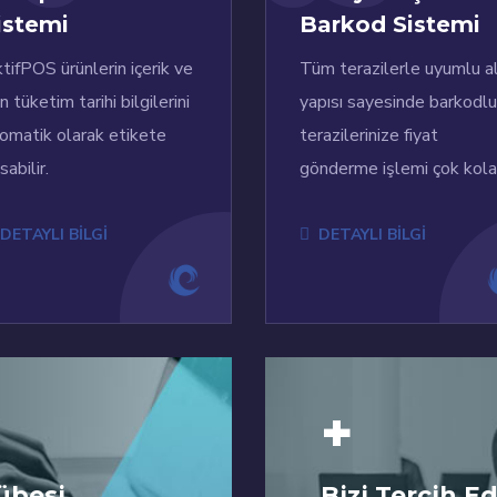
istemi
Barkod Sistemi
tifPOS ürünlerin içerik ve
Tüm terazilerle uyumlu a
n tüketim tarihi bilgilerini
yapısı sayesinde barkodlu
omatik olarak etikete
terazilerinize fiyat
sabilir.
gönderme işlemi çok kola
DETAYLI BİLGİ
DETAYLI BİLGİ
+
übesi
Bizi Tercih E