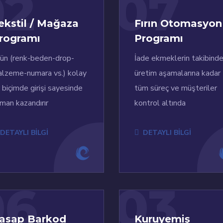
02
07
ekstil / Mağaza
Fırın Otomasyon
rogramı
Programı
ün (renk-beden-drop-
İade ekmeklerin takibind
lzeme-numara vs.) kolay
üretim aşamalarına kadar
r biçimde girişi sayesinde
tüm süreç ve müşteriler
man kazandırır
kontrol altında
DETAYLI BİLGİ
DETAYLI BİLGİ
06
03
asap Barkod
Kuruyemiş