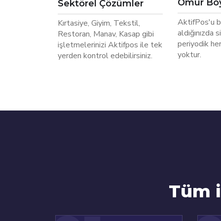
Ömür Boy
Sektörel Çözümler
AktifPos'u bi
Kırtasiye, Giyim, Tekstil,
aldığınızda s
Restoran, Manav, Kasap gibi
periyodik he
işletmelerinizi Aktifpos ile tek
yoktur.
yerden kontrol edebilirsiniz.
Tüm i