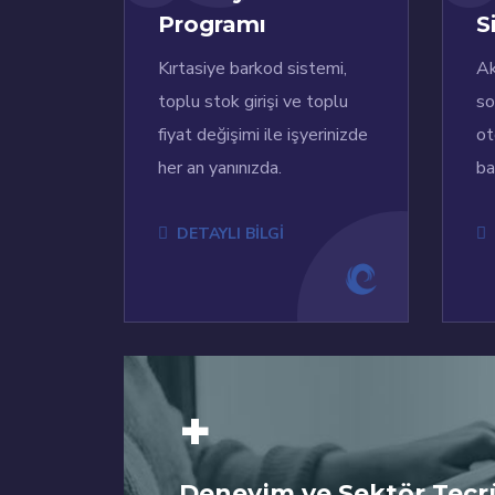
Programı
S
Kırtasiye barkod sistemi,
Ak
toplu stok girişi ve toplu
so
fiyat değişimi ile işyerinizde
ot
her an yanınızda.
ba
DETAYLI BİLGİ
+
Deneyim ve Sektör Tecr