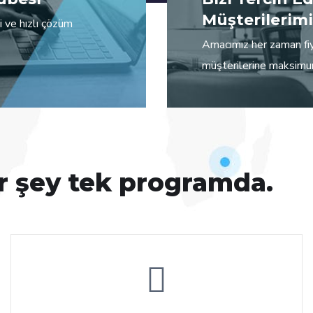
Müşterilerimi
i ve hızlı çözüm
Amacımız her zaman fi
müşterilerine maksimum
er şey tek programda.