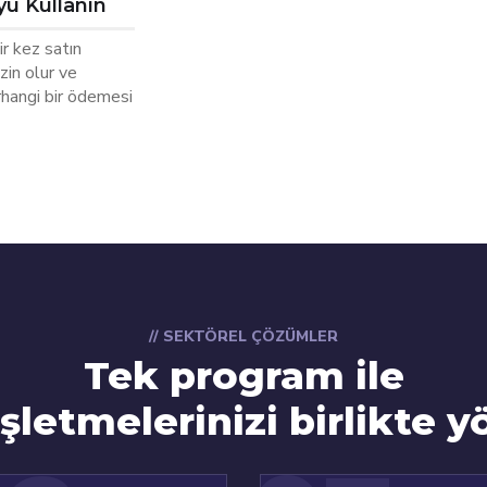
u Kullanın
r kez satın
izin olur ve
rhangi bir ödemesi
// SEKTÖREL ÇÖZÜMLER
Tek program ile
şletmelerinizi birlikte y