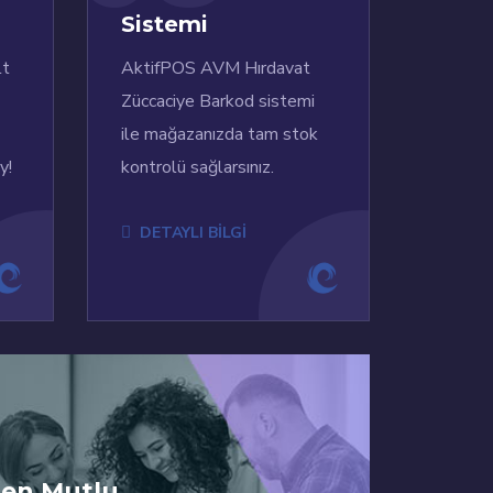
Sistemi
lt
AktifPOS AVM Hırdavat
Züccaciye Barkod sistemi
ile mağazanızda tam stok
y!
kontrolü sağlarsınız.
DETAYLI BİLGİ
den Mutlu