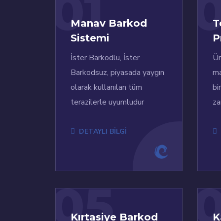
01
Manav Barkod
T
Sistemi
P
İster Barkodlu, İster
Ür
Barkodsuz, piyasada yaygın
ma
olarak kullanılan tüm
bi
terazilerle uyumludur
za
DETAYLI BİLGİ
05
Kırtasiye Barkod
K