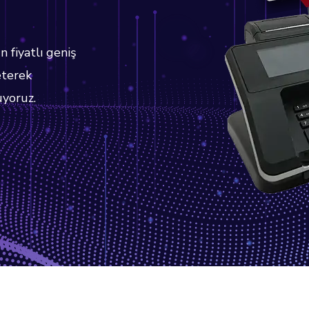
n fiyatlı geniş
eterek
uyoruz.