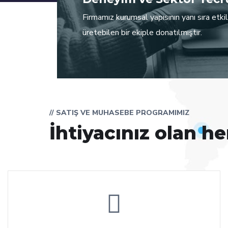
Firmamız kurumsal yapısının yanı sıra etkil
üretebilen bir ekiple donatılmıştır.
// SATIŞ VE MUHASEBE PROGRAMIMIZ
İhtiyacınız olan h